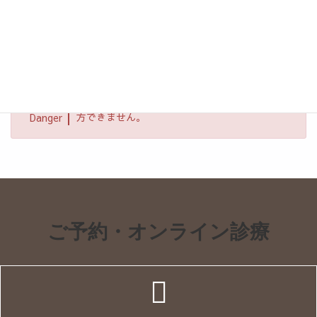
が報告されています。
・他の糖尿病薬との併用時は低血糖に注意が必要です。
・妊娠中・授乳中の方は服用できません。
・体重管理目的での使用は医師の管理のもと行ってください。
BMI（体重kg÷身長m÷身長m）22以下の方には処
方できません。
Danger
ご予約・オンライン診療