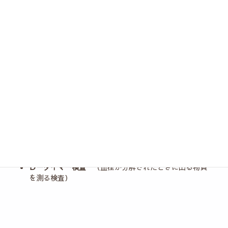
血液検査（ホルモン検査）
血液検査の数値で、よりきめ細かい男性女性ホルモン補充療法を
目的とします。
テストステロン検査
（男性ホルモンの分泌量）
フリーテストステロン検査
（実際に働いている男性ホ
ルモンの分泌量）
エストラジオール検査
（エストロゲン・女性ホルモン
の分泌量）
Ｄ－ダイマー検査
（血栓が分解されたときに出る物質
を測る検査）