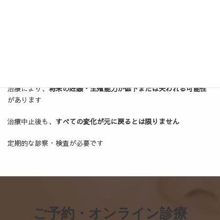
体重増加、むくみ
まれに血栓症（足の腫れ・痛み、胸痛、息切れなど）が起こるこ
とがあります。
異常を感じた場合は速やかに医師へ連絡してください。
治療により、
将来の妊娠・生殖能力が低下または失われる可能性
があります
治療中止後も、
すべての変化が元に戻るとは限りません
定期的な診察・検査が必要です
ご予約・オンライン診療